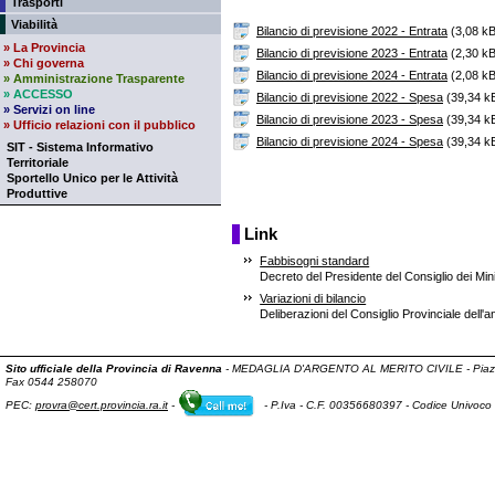
Trasporti
Viabilità
Bilancio di previsione 2022 - Entrata
(3,08 k
» La Provincia
Bilancio di previsione 2023 - Entrata
(2,30 k
» Chi governa
Bilancio di previsione 2024 - Entrata
(2,08 k
» Amministrazione Trasparente
» ACCESSO
Bilancio di previsione 2022 - Spesa
(39,34 
» Servizi on line
Bilancio di previsione 2023 - Spesa
(39,34 
» Ufficio relazioni con il pubblico
Bilancio di previsione 2024 - Spesa
(39,34 
SIT - Sistema Informativo
Territoriale
Sportello Unico per le Attività
Produttive
Link
Fabbisogni standard
Decreto del Presidente del Consiglio dei Mini
Variazioni di bilancio
Deliberazioni del Consiglio Provinciale dell'
Sito ufficiale della Provincia di Ravenna
- MEDAGLIA D'ARGENTO AL MERITO CIVILE -
Piaz
Fax 0544 258070
PEC:
provra@cert.provincia.ra.it
-
-
P.Iva - C.F. 00356680397
- Codice Univoco 