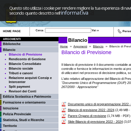
Questo sito utilizza i cookie per rendere migliore la tua esperienza di navi
informativa
secondo quanto descritto nell'
Cerca
HOME PAGE
Pers
Bilancio
ARGOMENTI
Biblioteche
Home
››
Argomenti
››
Bilancio
››
Bilancio di Prev
Bilancio
Bilancio di Previsione
Bilancio di Previsione
Rendiconto di Gestione
Bilancio Consolidato
Il bilancio di previsione è il documento contabile a
Bilancio sociale
controllo e fornisce le informazioni in merito ai pr
di utilizzatori nel processo di decisione politica,
Tributi e canoni
Relazione acquisti Consip e
L'atto relativo all'approvazione del Bilancio di Pr
Intercenter
"Documento Unico di Programmazione (DUP) 2022-20
Split payment
267/2000 - Approvazione"
Revisori dei Conti
Edilizia Scolastica e Patrimonio
Formazione e orientamento
Documento unico di programmazione 2022 -
Istruzione
Bilancio di previsione 2022 -2024
(2,49 MB -
Polizia Provinciale
Parere Organo di revisione
(1,74 MB - PDF)
Statistica, Studi e Ricerche
Slide Bilancio di previsione 2022 - 2024
(3,07
Territorio