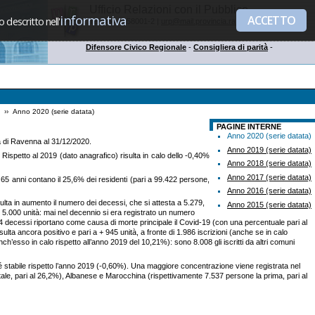
Ufficio Relazioni con il Pubblico
informativa
ACCETTO
 descritto nell'
Tel. 0544 258001-2 |
urp@mail.provincia.ra.it
Difensore Civico Regionale
-
Consigliera di parità
-
››
Anno 2020 (serie datata)
PAGINE INTERNE
Anno 2020 (serie datata)
cia di Ravenna al 31/12/2020.
Anno 2019 (serie datata)
spetto al 2019 (dato anagrafico) risulta in calo dello -0,40%
Anno 2018 (serie datata)
Anno 2017 (serie datata)
5 anni contano il 25,6% dei residenti (pari a 99.422 persone,
Anno 2016 (serie datata)
sulta in aumento il numero dei decessi, che si attesta a 5.279,
Anno 2015 (serie datata)
5.000 unità: mai nel decennio si era registrato un numero
514 decessi riportano come causa di morte principale il Covid-19 (con una percentuale pari al
ulta ancora positivo e pari a + 945 unità, a fronte di 1.986 iscrizioni (anche se in calo
ch’esso in calo rispetto all’anno 2019 del 10,21%): sono 8.008 gli iscritti da altri comuni
stabile rispetto l’anno 2019 (-0,60%). Una maggiore concentrazione viene registrata nel
le, pari al 26,2%), Albanese e Marocchina (rispettivamente 7.537 persone la prima, pari al