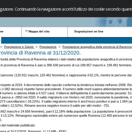
igazione. Continuando la navigazione accetti l'utilizzo dei cookie secondo quanto
one
Mappa del sito
Segnalazioni on line
e
››
Popolazione e Salute
››
Popolazione
››
Popolazione anagrafica della provincia di Ravenna
rovincia di Ravenna al 31/12/2020.
rtunità della Provincia di Ravenna elabora i dati relativi alla popolazione anagrafica in provin
n provincia di Ravenna è pari a 388.438 persone di cui 188.957 maschi e 199.481 femmine. Ri
 persone (120.911 maschi, 120.462 femmine) e rappresenta il 62,1%, mentre le persone dai 6
% rispetto al 2019. Il decremento delle nascite conferma la tendenza iniziata nell’anno 2008. Ri
% (+382 decessi) rispetto l’anno precedente. Il numero delle morti supera abbondantemente le 
numero si attesta infatti a 4.527 casi). Il bilancio dell’epidemia è particolarmente pesante: 
0 passa a -2850 nel 2020. Il saldo migratorio con l’estero nel 2020, nonostante la pandemia, ris
273 cancellazioni (-18,22%). Il saldo migratorio interno è anch’esso positivo e pari a 1.064 (an
ellati (-12,52%). Rimane ancora negativo invece il saldo per altri motivi: -701.
662 maschi e 24.656 femmine), pari il 12,18% della popolazione. La popolazione è pressoché 
ge il 13,12%. Rimangono nazionalità estere più numerose quelle Rumena (12.400 persone in tota
).
a del materiale pubblicato.
venna al 31/12/2020. Rapporto.
(1,12 MB - PDF)