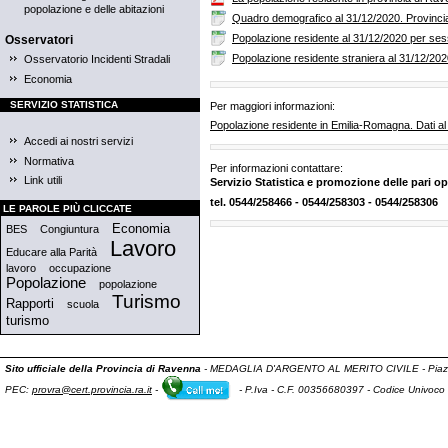
popolazione e delle abitazioni
Quadro demografico al 31/12/2020. Provinci
Popolazione residente al 31/12/2020 per ses
Osservatori
Popolazione residente straniera al 31/12/202
Osservatorio Incidenti Stradali
Economia
SERVIZIO STATISTICA
Per maggiori informazioni:
Popolazione residente in Emilia-Romagna. Dati al
Accedi ai nostri servizi
Normativa
Per informazioni contattare:
Link utili
Servizio Statistica e promozione delle pari o
tel. 0544/258466 - 0544/258303 - 0544/258306
LE PAROLE PIÙ CLICCATE
Economia
BES
Congiuntura
Lavoro
Educare alla Parità
lavoro
occupazione
Popolazione
popolazione
Turismo
Rapporti
scuola
turismo
Sito ufficiale della Provincia di Ravenna
- MEDAGLIA D'ARGENTO AL MERITO CIVILE -
Piaz
PEC:
provra@cert.provincia.ra.it
-
-
P.Iva - C.F. 00356680397
- Codice Univoco 